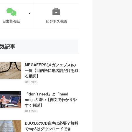
日常英会話
ビジネス英語
気記事
MEGAFEPS(メガフェプス)の
一覧【目的語に動名詞だけを取
る動詞】
67996
「don’t need」と「need
not」の違い【例文でわかりや
すく解説】
17506
DUO3.0のCD音声は必要？無料
でmp3はダウンロードでき