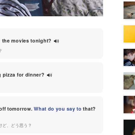
 the movies tonight?
？
 pizza for dinner?
 off tomorrow.
What do you say to
that?
けど、どう思う？