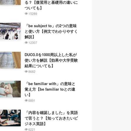
る？【復習用と基礎用の違いに
ついても】
15289
「be subject to」の2つの意味
と使い方【例文でわかりやすく
解説】
12307
DUO3.0を1000周以上した私が
使い方を解説【効果や大学受験
結果についても】
8682
「be familiar with」の意味と
覚え方【be familiar toとの違
い】
6891
「内容を確認しました」を英語
で言うと？【知っておきたいビ
ジネス英語】
6221