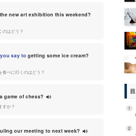
 the new art exhibition this weekend?
くのはどう？
you say to
getting some ice cream?
を食べに行くのはどう？
目
 a game of chess?
ますか？
ling our meeting to next week?