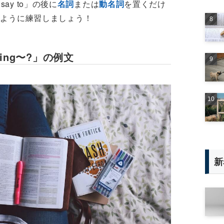
say to」の後に
名詞
または
動名詞
を置くだけ
るように練習しましょう！
 doing〜?」の例文
新