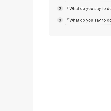
「What do you say t
「What do you say t