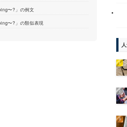
o doing〜?」の例文
o doing〜?」の類似表現
人