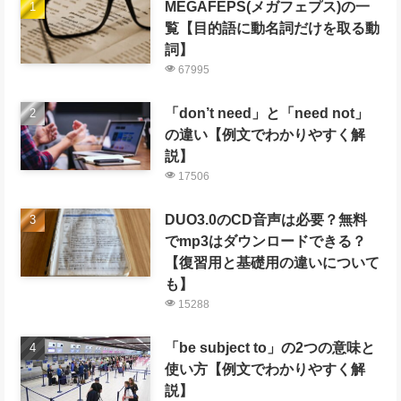
MEGAFEPS(メガフェプス)の一
覧【目的語に動名詞だけを取る動
詞】
67995
「don’t need」と「need not」
の違い【例文でわかりやすく解
説】
17506
DUO3.0のCD音声は必要？無料
でmp3はダウンロードできる？
【復習用と基礎用の違いについて
も】
15288
「be subject to」の2つの意味と
使い方【例文でわかりやすく解
説】